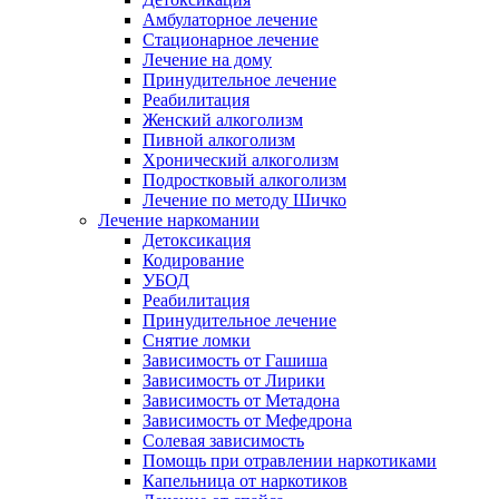
Амбулаторное лечение
Стационарное лечение
Лечение на дому
Принудительное лечение
Реабилитация
Женский алкоголизм
Пивной алкоголизм
Хронический алкоголизм
Подростковый алкоголизм
Лечение по методу Шичко
Лечение наркомании
Детоксикация
Кодирование
УБОД
Реабилитация
Принудительное лечение
Снятие ломки
Зависимость от Гашиша
Зависимость от Лирики
Зависимость от Метадона
Зависимость от Мефедрона
Солевая зависимость
Помощь при отравлении наркотиками
Капельница от наркотиков