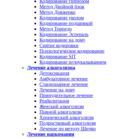
Кодирование гипнозом
Метод Двойной блок
Метод Довженко
Кодирование уколом
Кодирование подшивкой
Метод Торпедо
Кодирование Эспераль
Кодирование на дому
Снятие кодировки
Психологическое кодирование
Кодирование SIT
Кодирование иглоукалыванием
Лечение алкоголизма
Детоксикация
Амбулаторное лечение
Стационарное лечение
Лечение на дому
Принудительное лечение
Реабилитация
Женский алкоголизм
Пивной алкоголизм
Хронический алкоголизм
Подростковый алкоголизм
Лечение по методу Шичко
Лечение наркомании