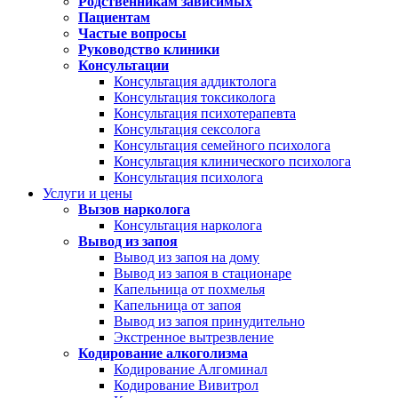
Родственникам зависимых
Пациентам
Частые вопросы
Руководство клиники
Консультации
Консультация аддиктолога
Консультация токсиколога
Консультация психотерапевта
Консультация сексолога
Консультация семейного психолога
Консультация клинического психолога
Консультация психолога
Услуги и цены
Вызов нарколога
Консультация нарколога
Вывод из запоя
Вывод из запоя на дому
Вывод из запоя в стационаре
Капельница от похмелья
Капельница от запоя
Вывод из запоя принудительно
Экстренное вытрезвление
Кодирование алкоголизма
Кодирование Алгоминал
Кодирование Вивитрол