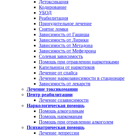
Детоксикация
Кодирование
УБОД
Реабилитация
Принудительное лечение
Снятие ломки
Зависимость от Гашиша
Зависимость от Лирики
Зависимость от Метадона
Зависимость от Мефедрона
Солевая зависимость
Помощь при отравлении наркотиками
Капельница от наркотиков
Лечение от спайса
Лечение наркозависимости в стационаре
Зависимость от лекарств
Лечение токсикомании
Центр реабилитации
Лечение созависимости
Наркологическая помощь
Помощь алкоголикам
Помощь наркоманам
Помощь при отравлении алкоголем
Психиатрическая помощь
Лечение депрессии