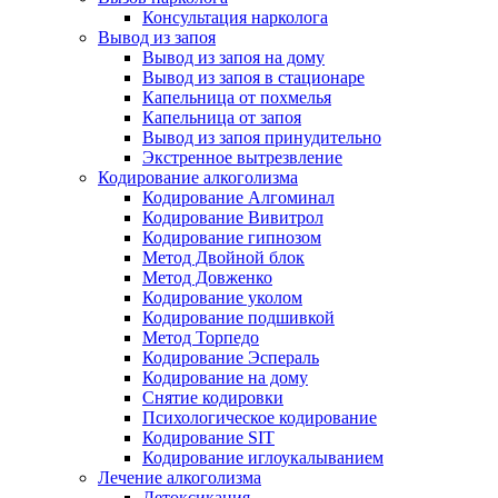
Консультация нарколога
Вывод из запоя
Вывод из запоя на дому
Вывод из запоя в стационаре
Капельница от похмелья
Капельница от запоя
Вывод из запоя принудительно
Экстренное вытрезвление
Кодирование алкоголизма
Кодирование Алгоминал
Кодирование Вивитрол
Кодирование гипнозом
Метод Двойной блок
Метод Довженко
Кодирование уколом
Кодирование подшивкой
Метод Торпедо
Кодирование Эспераль
Кодирование на дому
Снятие кодировки
Психологическое кодирование
Кодирование SIT
Кодирование иглоукалыванием
Лечение алкоголизма
Детоксикация