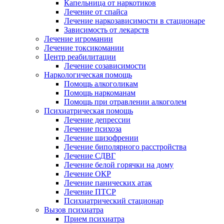
Капельница от наркотиков
Лечение от спайса
Лечение наркозависимости в стационаре
Зависимость от лекарств
Лечение игромании
Лечение токсикомании
Центр реабилитации
Лечение созависимости
Наркологическая помощь
Помощь алкоголикам
Помощь наркоманам
Помощь при отравлении алкоголем
Психиатрическая помощь
Лечение депрессии
Лечение психоза
Лечение шизофрении
Лечение биполярного расстройства
Лечение СДВГ
Лечение белой горячки на дому
Лечение ОКР
Лечение панических атак
Лечение ПТСР
Психиатрический стационар
Вызов психиатра
Прием психиатра