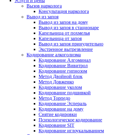
Услуги и цены
Вызов нарколога
Консультация нарколога
Вывод из запоя
Вывод из запоя на дому
Вывод из запоя в стационаре
Капельница от похмелья
Капельница от запоя
Вывод из запоя принудительно
Экстренное вытрезвление
Кодирование алкоголизма
Кодирование Алгоминал
Кодирование Вивитрол
Кодирование гипнозом
Метод Двойной блок
Метод Довженко
Кодирование уколом
Кодирование подшивкой
Метод Торпедо
Кодирование Эспераль
Кодирование на дому
Снятие кодировки
Психологическое кодирование
Кодирование SIT
Кодирование иглоукалыванием