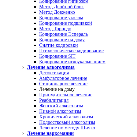
Кодирование гипнозом
Метод Двойной блок
Метод Довженко
Кодирование уколом
Кодирование подшивкой
Метод Торпедо
Кодирование Эспераль
Кодирование на дому
Снятие кодировки
Психологическое кодирование
Кодирование SIT
Кодирование иглоукалыванием
Лечение алкоголизма
Детоксикация
Амбулаторное лечение
Стационарное лечение
Лечение на дому
Принудительное лечение
Реабилитация
Женский алкоголизм
Пивной алкоголизм
Хронический алкоголизм
Подростковый алкоголизм
Лечение по методу Шичко
Лечение наркомании