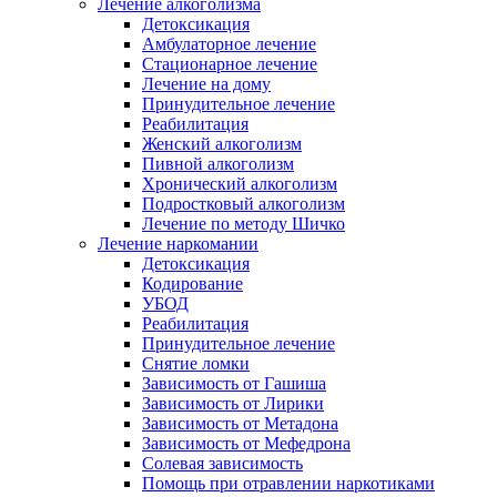
Лечение алкоголизма
Детоксикация
Амбулаторное лечение
Стационарное лечение
Лечение на дому
Принудительное лечение
Реабилитация
Женский алкоголизм
Пивной алкоголизм
Хронический алкоголизм
Подростковый алкоголизм
Лечение по методу Шичко
Лечение наркомании
Детоксикация
Кодирование
УБОД
Реабилитация
Принудительное лечение
Снятие ломки
Зависимость от Гашиша
Зависимость от Лирики
Зависимость от Метадона
Зависимость от Мефедрона
Солевая зависимость
Помощь при отравлении наркотиками