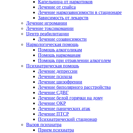
Капельница от наркотиков
Лечение от спайса
Лечение наркозависимости в стационаре
Зависимость от лекарств
Лечение игромании
Лечение токсикомании
Центр реабилитации
Лечение созависимости
Наркологическая помощь
Помощь алкоголикам
Помощь наркоманам
Помощь при отравлении алкоголем
Психиатрическая помощь
Лечение депрессии
Лечение психоза
Лечение шизофрении
Лечение биполярного расстройства
Лечение СДВГ
Лечение белой горячки на дому
Лечение ОКР
Лечение панических атак
Лечение ПТСР
Психиатрический стационар
Вызов психиатра
Прием психиатра