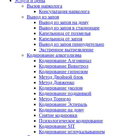
Услуги и цены
Вызов нарколога
Консультация нарколога
Вывод из запоя
Вывод из запоя на дому
Вывод из запоя в стационаре
Капельница от похмелья
Капельница от запоя
Вывод из запоя принудительно
Экстренное вытрезвление
Кодирование алкоголизма
Кодирование Алгоминал
Кодирование Вивитрол
Кодирование гипнозом
Метод Двойной блок
Метод Довженко
Кодирование уколом
Кодирование подшивкой
Метод Торпедо
Кодирование Эспераль
Кодирование на дому
Снятие кодировки
Психологическое кодирование
Кодирование SIT
Кодирование иглоукалыванием