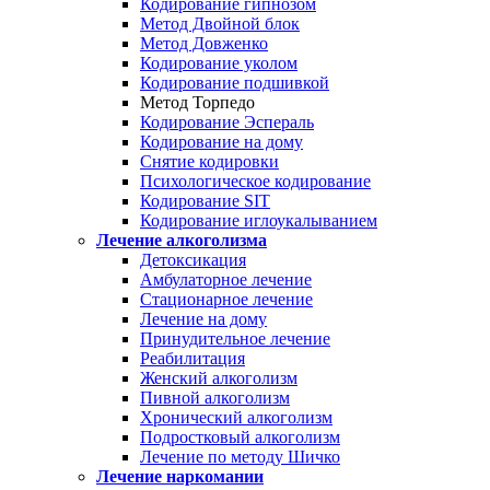
Кодирование гипнозом
Метод Двойной блок
Метод Довженко
Кодирование уколом
Кодирование подшивкой
Метод Торпедо
Кодирование Эспераль
Кодирование на дому
Снятие кодировки
Психологическое кодирование
Кодирование SIT
Кодирование иглоукалыванием
Лечение алкоголизма
Детоксикация
Амбулаторное лечение
Стационарное лечение
Лечение на дому
Принудительное лечение
Реабилитация
Женский алкоголизм
Пивной алкоголизм
Хронический алкоголизм
Подростковый алкоголизм
Лечение по методу Шичко
Лечение наркомании