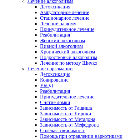
Лечение алкоголизма
Детоксикация
Амбулаторное лечение
Стационарное лечение
Лечение на дому
Принудительное лечение
Реабилитация
Женский алкоголизм
Пивной алкоголизм
Хронический алкоголизм
Подростковый алкоголизм
Лечение по методу Шичко
Лечение наркомании
Детоксикация
Кодирование
УБОД
Реабилитация
Принудительное лечение
Снятие ломки
Зависимость от Гашиша
Зависимость от Лирики
Зависимость от Метадона
Зависимость от Мефедрона
Солевая зависимость
Помощь при отравлении наркотиками