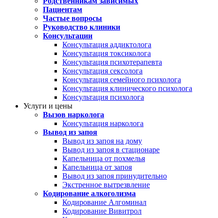
Родственникам зависимых
Пациентам
Частые вопросы
Руководство клиники
Консультации
Консультация аддиктолога
Консультация токсиколога
Консультация психотерапевта
Консультация сексолога
Консультация семейного психолога
Консультация клинического психолога
Консультация психолога
Услуги и цены
Вызов нарколога
Консультация нарколога
Вывод из запоя
Вывод из запоя на дому
Вывод из запоя в стационаре
Капельница от похмелья
Капельница от запоя
Вывод из запоя принудительно
Экстренное вытрезвление
Кодирование алкоголизма
Кодирование Алгоминал
Кодирование Вивитрол