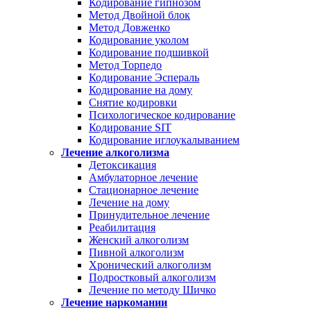
Кодирование гипнозом
Метод Двойной блок
Метод Довженко
Кодирование уколом
Кодирование подшивкой
Метод Торпедо
Кодирование Эспераль
Кодирование на дому
Снятие кодировки
Психологическое кодирование
Кодирование SIT
Кодирование иглоукалыванием
Лечение алкоголизма
Детоксикация
Амбулаторное лечение
Стационарное лечение
Лечение на дому
Принудительное лечение
Реабилитация
Женский алкоголизм
Пивной алкоголизм
Хронический алкоголизм
Подростковый алкоголизм
Лечение по методу Шичко
Лечение наркомании