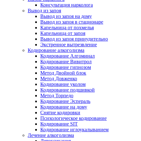
Консультация нарколога
Вывод из запоя
Вывод из запоя на дому
Вывод из запоя в стационаре
Капельница от похмелья
Капельница от запоя
Вывод из запоя принудительно
Экстренное вытрезвление
Кодирование алкоголизма
Кодирование Алгоминал
Кодирование Вивитрол
Кодирование гипнозом
Метод Двойной блок
Метод Довженко
Кодирование уколом
Кодирование подшивкой
Метод Торпедо
Кодирование Эспераль
Кодирование на дому
Снятие кодировки
Психологическое кодирование
Кодирование SIT
Кодирование иглоукалыванием
Лечение алкоголизма
Детоксикация