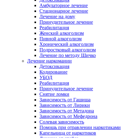
Амбулаторное лечение
Стационарное лечение
Лечение на дому
Принудительное лечение
Реабилитация
Женский алкоголизм
Пивной алкоголизм
Хронический алкоголизм
Подростковый алкоголизм
Лечение по методу Шичко
Лечение наркомании
Детоксикация
Кодирование
УБОД
Реабилитация
Принудительное лечение
Снятие ломки
Зависимость от Гашиша
Зависимость от Лирики
Зависимость от Метадона
Зависимость от Мефедрона
Солевая зависимость
Помощь при отравлении наркотиками
Капельница от наркотиков