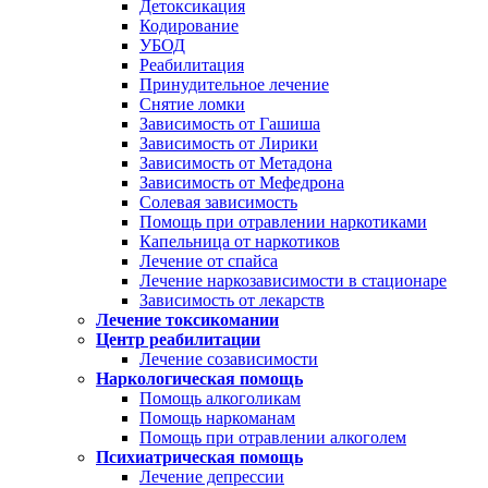
Детоксикация
Кодирование
УБОД
Реабилитация
Принудительное лечение
Снятие ломки
Зависимость от Гашиша
Зависимость от Лирики
Зависимость от Метадона
Зависимость от Мефедрона
Солевая зависимость
Помощь при отравлении наркотиками
Капельница от наркотиков
Лечение от спайса
Лечение наркозависимости в стационаре
Зависимость от лекарств
Лечение токсикомании
Центр реабилитации
Лечение созависимости
Наркологическая помощь
Помощь алкоголикам
Помощь наркоманам
Помощь при отравлении алкоголем
Психиатрическая помощь
Лечение депрессии