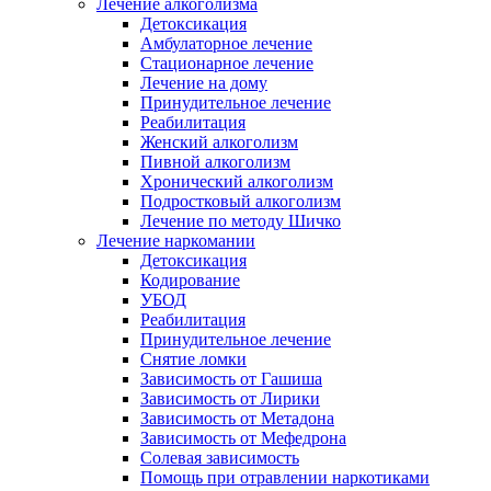
Лечение алкоголизма
Детоксикация
Амбулаторное лечение
Стационарное лечение
Лечение на дому
Принудительное лечение
Реабилитация
Женский алкоголизм
Пивной алкоголизм
Хронический алкоголизм
Подростковый алкоголизм
Лечение по методу Шичко
Лечение наркомании
Детоксикация
Кодирование
УБОД
Реабилитация
Принудительное лечение
Снятие ломки
Зависимость от Гашиша
Зависимость от Лирики
Зависимость от Метадона
Зависимость от Мефедрона
Солевая зависимость
Помощь при отравлении наркотиками