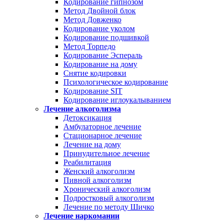
Кодирование гипнозом
Метод Двойной блок
Метод Довженко
Кодирование уколом
Кодирование подшивкой
Метод Торпедо
Кодирование Эспераль
Кодирование на дому
Снятие кодировки
Психологическое кодирование
Кодирование SIT
Кодирование иглоукалыванием
Лечение алкоголизма
Детоксикация
Амбулаторное лечение
Стационарное лечение
Лечение на дому
Принудительное лечение
Реабилитация
Женский алкоголизм
Пивной алкоголизм
Хронический алкоголизм
Подростковый алкоголизм
Лечение по методу Шичко
Лечение наркомании