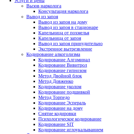
Услуги и цены
Вызов нарколога
Консультация нарколога
Вывод из запоя
Вывод из запоя на дому
Вывод из запоя в стационаре
Капельница от похмелья
Капельница от запоя
Вывод из запоя принудительно
Экстренное вытрезвление
Кодирование алкоголизма
Кодирование Алгоминал
Кодирование Вивитрол
Кодирование гипнозом
Метод Двойной блок
Метод Довженко
Кодирование уколом
Кодирование подшивкой
Метод Торпедо
Кодирование Эспераль
Кодирование на дому
Снятие кодировки
Психологическое кодирование
Кодирование SIT
Кодирование иглоукалыванием