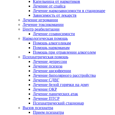
Капельница от наркотиков
Лечение от спайса
Лечение наркозависимости в стационаре
Зависимость от лекарств
Лечение игромании
Лечение токсикомании
Центр реабилитации
Лечение созависимости
Наркологическая помощь
Помощь алкоголикам
Помощь наркоманам
Помощь при отравлении алкоголем
Психиатрическая помощь
Лечение депрессии
Лечение психоза
Лечение шизофрении
Лечение биполярного расстройства
Лечение СДВГ
Лечение белой горячки на дому
Лечение ОКР
Лечение панических атак
Лечение ПТСР
Психиатрический стационар
Вызов психиатра
Прием психиатра